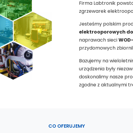
Firma Labtronik powstał
zgrzewarek elektroopor
Jesteśmy polskim pr
elektrooporowych do 
naprawach sieci
WOD-
przydomowych zbiorni
Bazujemy na wieloletni
urządzenia były niezaw
doskonalimy nasze pr
zgodne z aktualnymi t
CO OFERUJEMY