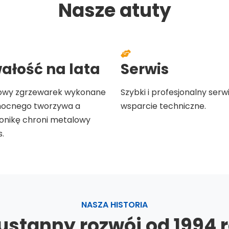
Nasze atuty
ałość na lata
Serwis
wy zgrzewarek wykonane
Szybki i profesjonalny serw
mocnego tworzywa a
wsparcie techniczne.
ronikę chroni metalowy
.
NASZA HISTORIA
ustanny rozwój od 1994 