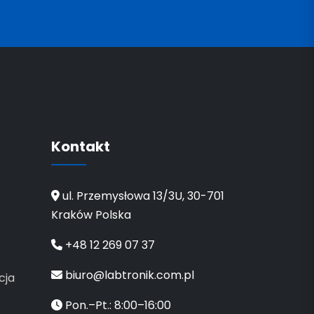
Kontakt
ul. Przemysłowa 13/3U, 30-701
Kraków Polska
+48 12 269 07 37
biuro@labtronik.com.pl
cja
Pon.–Pt.: 8:00–16:00