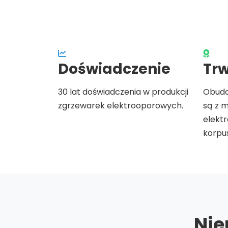
Doświadczenie
Trw
30 lat doświadczenia w produkcji
Obudo
zgrzewarek elektrooporowych.
są z 
elekt
korpus
Nie