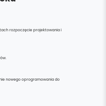
atach rozpoczęcie projektowania i
wów.
enie nowego oprogramowania do