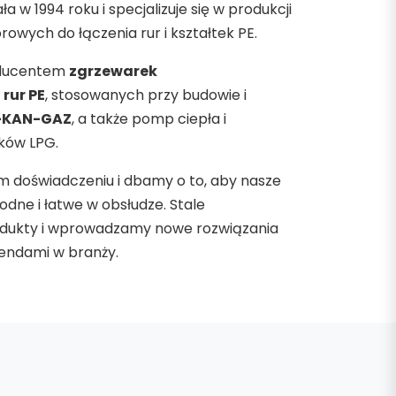
a w 1994 roku i specjalizuje się w produkcji
owych do łączenia rur i kształtek PE.
oducentem
zgrzewarek
rur PE
, stosowanych przy budowie i
KAN-GAZ
, a także pomp ciepła i
ków LPG.
m doświadczeniu i dbamy o to, aby nasze
odne i łatwe w obsłudze. Stale
odukty i wprowadzamy nowe rozwiązania
rendami w branży.