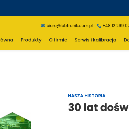
biuro@labtronik.com.pl
+48 12 269 0
główna
Produkty
O firmie
Serwis i kalibracja
D
NASZA HISTORIA
30 lat doś